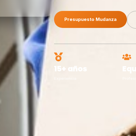
Presupuesto Mudanza
15+ años
Equ
Experiencia
Profesi