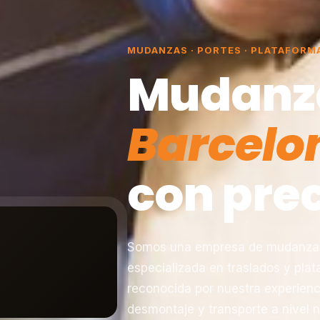
MUDANZAS · PORTES · PLATAFORM
Mudanz
Barcelo
con prec
Somos una empresa de mudanzas 
especializada en traslados y pla
reconocida por nuestra experienc
desmontaje y transporte a nivel n