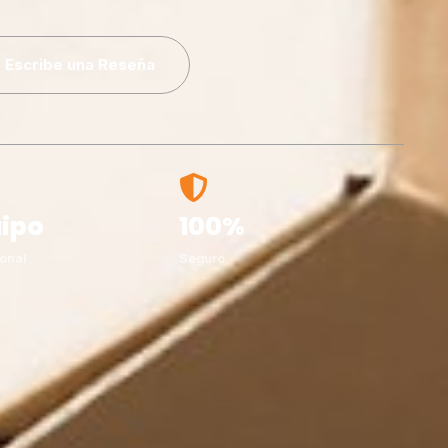
Escribe una Reseña
ipo
100%
onal
Seguro