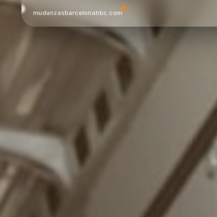
mudanzasbarcelonahbc.com