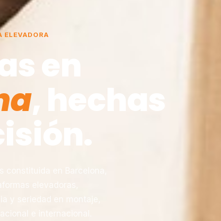
A ELEVADORA
as en
na
, hechas
isión.
constituida en Barcelona,
taformas elevadoras,
ia y seriedad en montaje,
acional e internacional.