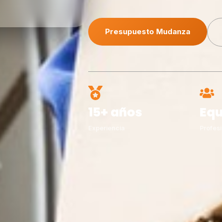
Presupuesto Mudanza
15+ años
Equ
Experiencia
Profesi