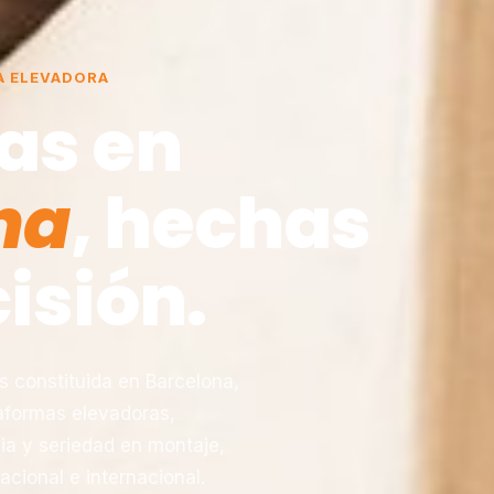
A ELEVADORA
as en
na
, hechas
isión.
constituida en Barcelona,
taformas elevadoras,
ia y seriedad en montaje,
acional e internacional.