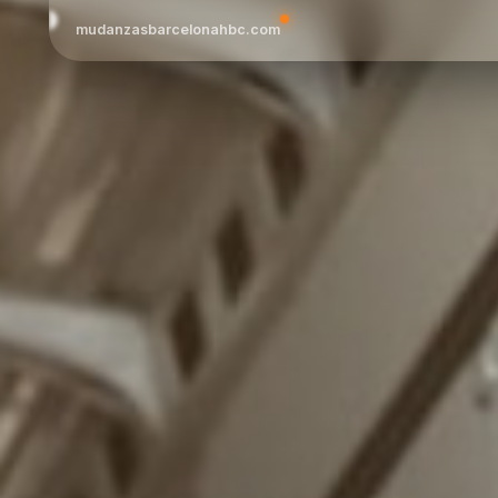
mudanzasbarcelonahbc.com