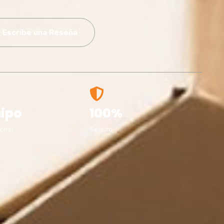
Escribe una Reseña
ipo
100%
onal
Seguro