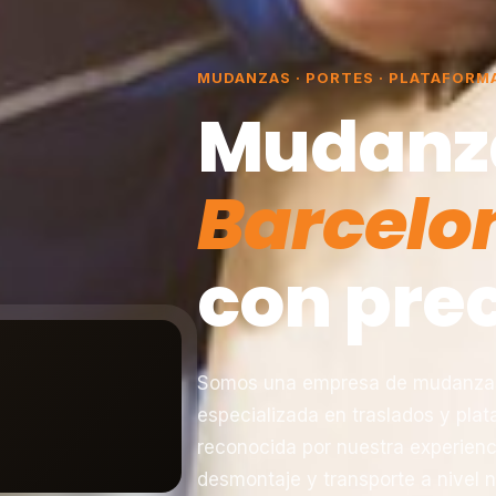
MUDANZAS · PORTES · PLATAFORM
Mudanz
Barcelo
con prec
Somos una empresa de mudanzas 
especializada en traslados y pla
reconocida por nuestra experienc
desmontaje y transporte a nivel n