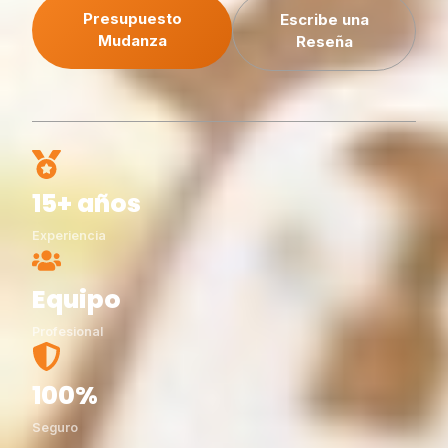
Presupuesto
Escribe una
Mudanza
Reseña
15+ años
Experiencia
Equipo
Profesional
100%
Seguro