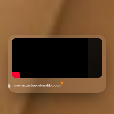
mudanzasbarcelonahbc.com