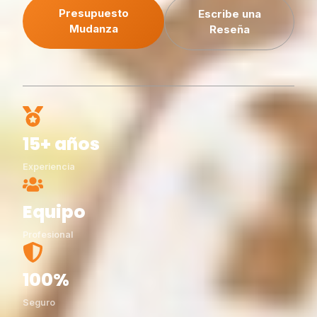
Presupuesto
Escribe una
Mudanza
Reseña
15+ años
Experiencia
Equipo
Profesional
100%
Seguro