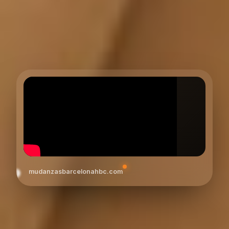
mudanzasbarcelonahbc.com