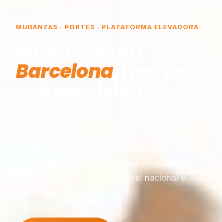
MUDANZAS · PORTES · PLATAFORMA ELEVADORA
Mudanzas en
Barcelona
, hechas
con precisión.
Somos una empresa de mudanzas constituida
en Barcelona, especializada en traslados y
plataformas elevadoras, reconocida por
nuestra experiencia y seriedad en montaje,
desmontaje y transporte a nivel nacional e
internacional.