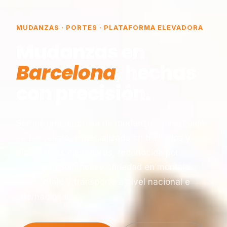
MUDANZAS · PORTES · PLATAFORMA ELEVADORA
Mudanzas en
Barcelona
, hechas
con precisión.
Somos una empresa de mudanzas constituida
en Barcelona, especializada en traslados y
plataformas elevadoras, reconocida por
nuestra experiencia y seriedad en montaje,
desmontaje y transporte a nivel nacional e
internacional.