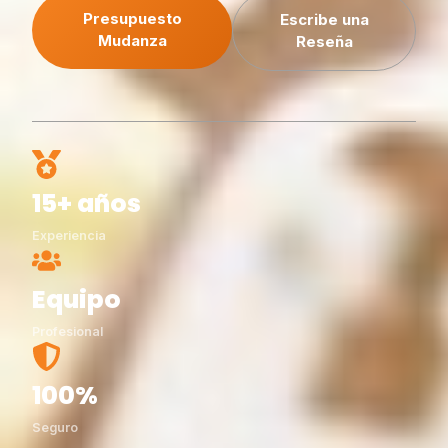
Presupuesto
Escribe una
Mudanza
Reseña
15+ años
Experiencia
Equipo
Profesional
100%
Seguro