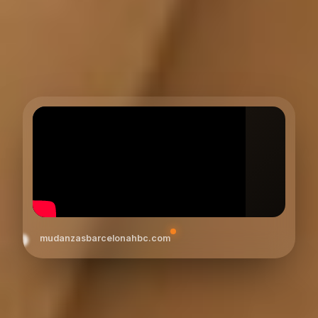
mudanzasbarcelonahbc.com