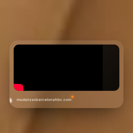
mudanzasbarcelonahbc.com