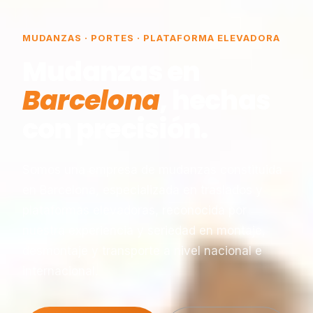
MUDANZAS · PORTES · PLATAFORMA ELEVADORA
Mudanzas en
Barcelona
, hechas
con precisión.
Somos una empresa de mudanzas constituida
en Barcelona, especializada en traslados y
plataformas elevadoras, reconocida por
nuestra experiencia y seriedad en montaje,
desmontaje y transporte a nivel nacional e
internacional.