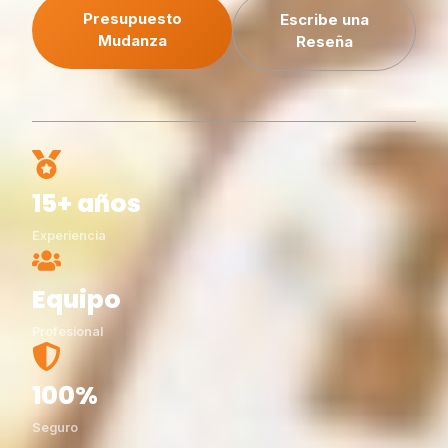
Presupuesto
Escribe una
Mudanza
Reseña
15+ años
Experiencia
Equipo
Profesional
100%
Seguro