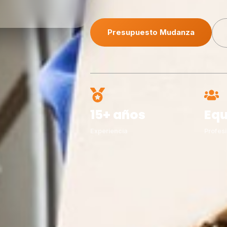
Presupuesto Mudanza
15+ años
Equ
Experiencia
Profesi