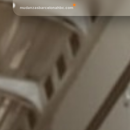
mudanzasbarcelonahbc.com