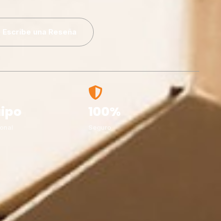
Escribe una Reseña
ipo
100%
onal
Seguro