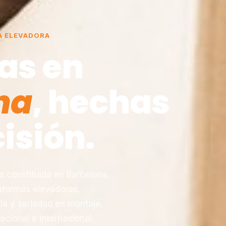
A ELEVADORA
as en
na
, hechas
isión.
constituida en Barcelona,
taformas elevadoras,
ia y seriedad en montaje,
acional e internacional.