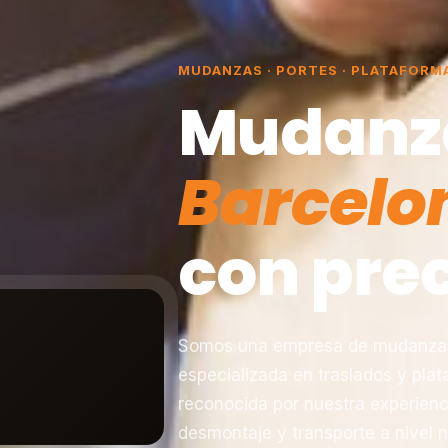
MUDANZAS · PORTES · PLATAFORM
Mudanz
Barcelo
con prec
Somos una empresa de mudanzas 
especializada en traslados y pla
reconocida por nuestra experienc
desmontaje y transporte a nivel n