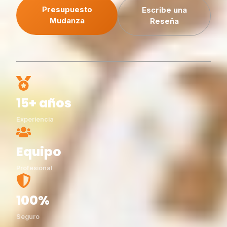
Presupuesto
Escribe una
Mudanza
Reseña
15+ años
Experiencia
Equipo
Profesional
100%
Seguro