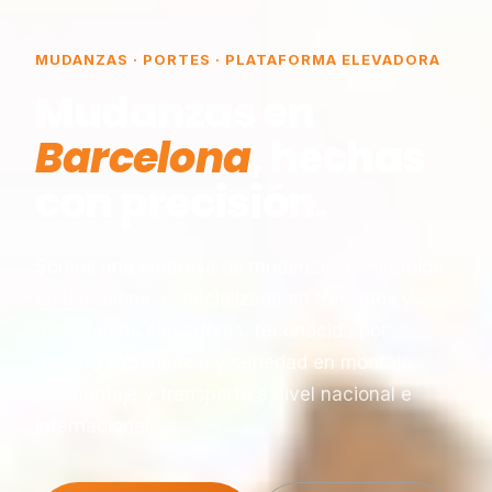
MUDANZAS · PORTES · PLATAFORMA ELEVADORA
Mudanzas en
Barcelona
, hechas
con precisión.
Somos una empresa de mudanzas constituida
en Barcelona, especializada en traslados y
plataformas elevadoras, reconocida por
nuestra experiencia y seriedad en montaje,
desmontaje y transporte a nivel nacional e
internacional.