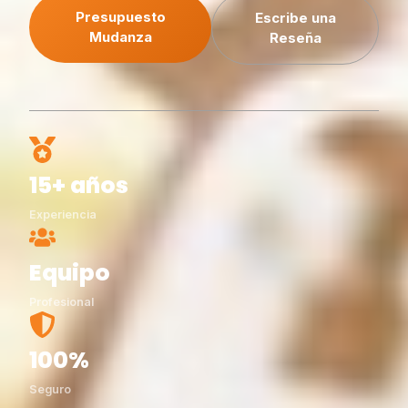
Presupuesto
Escribe una
Mudanza
Reseña
15+ años
Experiencia
Equipo
Profesional
100%
Seguro