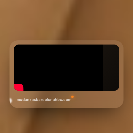
mudanzasbarcelonahbc.com