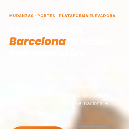
MUDANZAS · PORTES · PLATAFORMA ELEVADORA
Mudanzas en
Barcelona
, hechas
con precisión.
Somos una empresa de mudanzas constituida
en Barcelona, especializada en traslados y
plataformas elevadoras, reconocida por
nuestra experiencia y seriedad en montaje,
desmontaje y transporte a nivel nacional e
internacional.