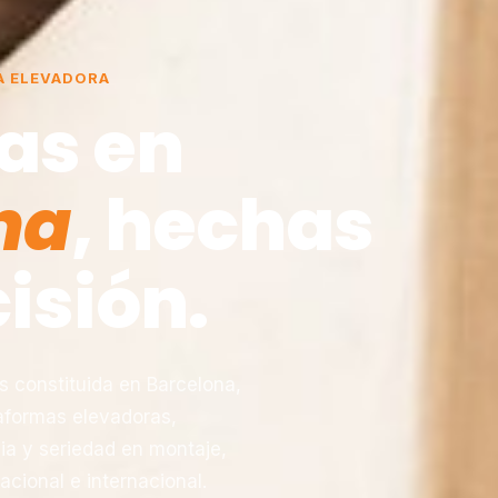
A ELEVADORA
as en
na
, hechas
isión.
constituida en Barcelona,
taformas elevadoras,
ia y seriedad en montaje,
acional e internacional.