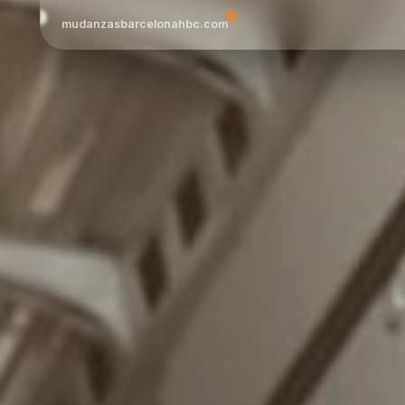
mudanzasbarcelonahbc.com