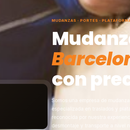
MUDANZAS · PORTES · PLATAFORM
Mudanz
Barcelo
con prec
Somos una empresa de mudanzas 
especializada en traslados y pla
reconocida por nuestra experienc
desmontaje y transporte a nivel n