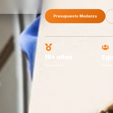
Presupuesto Mudanza
15+ años
Equ
Experiencia
Profesi