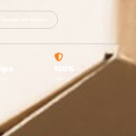
Escribe una Reseña
ipo
100%
onal
Seguro